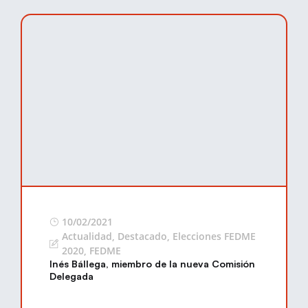
10/02/2021
Actualidad
,
Destacado
,
Elecciones FEDME
2020
,
FEDME
Inés Bállega, miembro de la nueva Comisión
Delegada