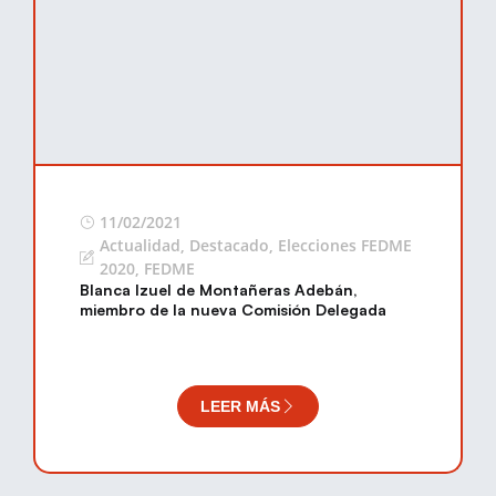
11/02/2021
Actualidad
,
Destacado
,
Elecciones FEDME
2020
,
FEDME
Blanca Izuel de Montañeras Adebán,
miembro de la nueva Comisión Delegada
LEER MÁS