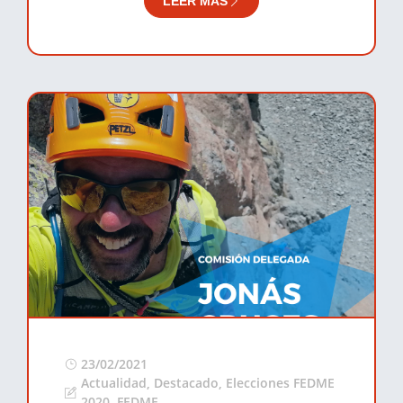
LEER MÁS
23/02/2021
Actualidad
,
Destacado
,
Elecciones FEDME
2020
,
FEDME