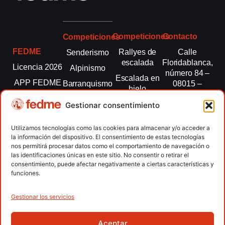
Competiciones
Contacto
Competiciones
FEDME
Rallyes de
Calle
Senderismo
escalada
Floridablanca,
Licencia 2026
Alpinismo
número 84 –
Escalada en
APP FEDME
Barranquismo
08015 –
hielo
Barcelona
Transparencia
Carreras por
Esquí de
Gestionar consentimiento
montaña
fedme@fedme.es
Fed.
montaña
autonómicas
Escalada
934 264 267
Utilizamos tecnologías como las cookies para almacenar y/o acceder a
Marcha
la información del dispositivo. El consentimiento de estas tecnologías
Clubes
Escalada
Nórdica
nos permitirá procesar datos como el comportamiento de navegación o
paralimpica
las identificaciones únicas en este sitio. No consentir o retirar el
Contacto
Raquetas de
consentimiento, puede afectar negativamente a ciertas características y
nieve
funciones.
Snowrunning
/ Skysnow
Gestionar los servicios
Aceptar
Copyright © 2026 Federación Española de Deportes de