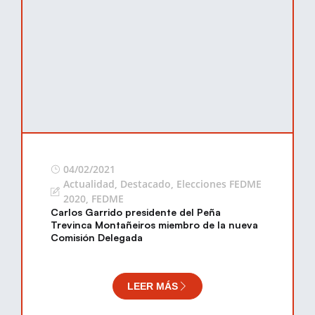
04/02/2021
Actualidad
,
Destacado
,
Elecciones FEDME
2020
,
FEDME
Carlos Garrido presidente del Peña
Trevinca Montañeiros miembro de la nueva
Comisión Delegada
LEER MÁS