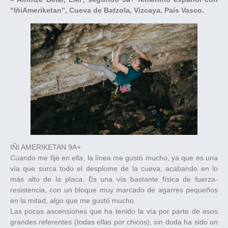
“IñiAmeriketan”, Cueva de Batzola, Vizcaya, País Vasco.
IÑI AMERIKETAN 9A+
Cuando me fijé en ella, la línea me gustó mucho, ya que es una
vía que surca todo el desplome de la cueva, acabando en lo
más alto de la placa. Es una vía bastante física de fuerza-
resistencia, con un bloque muy marcado de agarres pequeños
en la mitad, algo que me gustó mucho.
Las pocas ascensiones que ha tenido la vía por parte de esos
grandes referentes (todas ellas por chicos), sin duda ha sido un