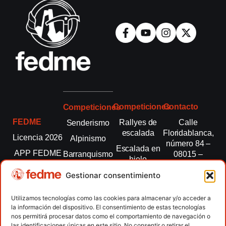
Competiciones
Contacto
Competiciones
FEDME
Rallyes de
Calle
Senderismo
escalada
Floridablanca,
Licencia 2026
Alpinismo
número 84 –
Escalada en
APP FEDME
Barranquismo
08015 –
hielo
Barcelona
Transparencia
Carreras por
Esquí de
Gestionar consentimiento
montaña
fedme@fedme.es
Fed.
montaña
autonómicas
Escalada
934 264 267
Utilizamos tecnologías como las cookies para almacenar y/o acceder a
Marcha
la información del dispositivo. El consentimiento de estas tecnologías
Clubes
Escalada
Nórdica
nos permitirá procesar datos como el comportamiento de navegación o
paralimpica
las identificaciones únicas en este sitio. No consentir o retirar el