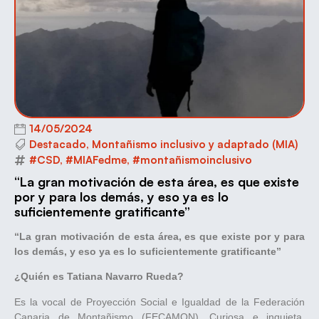
14/05/2024
Destacado
,
Montañismo inclusivo y adaptado (MIA)
#CSD
,
#MIAFedme
,
#montañismoinclusivo
“La gran motivación de esta área, es que existe
por y para los demás, y eso ya es lo
suficientemente gratificante”
“La gran motivación de esta área, es que existe por y para
los demás, y eso ya es lo suficientemente gratificante”
¿Quién es Tatiana Navarro Rueda?
Es la vocal de Proyección Social e Igualdad de la Federación
Canaria de Montañismo (FECAMON). Curiosa e inquieta,