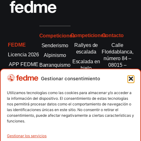
Competiciones
Contacto
Competiciones
FEDME
Rallyes de
Calle
Senderismo
escalada
Floridablanca,
Licencia 2026
Alpinismo
número 84 –
Escalada en
APP FEDME
Barranquismo
08015 –
hielo
Barcelona
Transparencia
Carreras por
Esquí de
Gestionar consentimiento
montaña
fedme@fedme.es
Fed.
montaña
autonómicas
Escalada
934 264 267
Utilizamos tecnologías como las cookies para almacenar y/o acceder a
Marcha
la información del dispositivo. El consentimiento de estas tecnologías
Clubes
Escalada
Nórdica
nos permitirá procesar datos como el comportamiento de navegación o
paralimpica
las identificaciones únicas en este sitio. No consentir o retirar el
Contacto
Raquetas de
consentimiento, puede afectar negativamente a ciertas características y
nieve
funciones.
Snowrunning
/ Skysnow
Gestionar los servicios