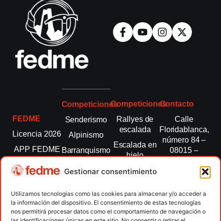
Competiciones
Contacto
Competiciones
FEDME
Rallyes de
Calle
Senderismo
escalada
Floridablanca,
Licencia 2026
Alpinismo
número 84 –
Escalada en
APP FEDME
Barranquismo
08015 –
hielo
Barcelona
Transparencia
Carreras por
Esquí de
Gestionar consentimiento
montaña
fedme@fedme.es
Fed.
montaña
autonómicas
Escalada
934 264 267
Utilizamos tecnologías como las cookies para almacenar y/o acceder a
Marcha
la información del dispositivo. El consentimiento de estas tecnologías
Clubes
Escalada
Nórdica
nos permitirá procesar datos como el comportamiento de navegación o
paralimpica
las identificaciones únicas en este sitio. No consentir o retirar el
Contacto