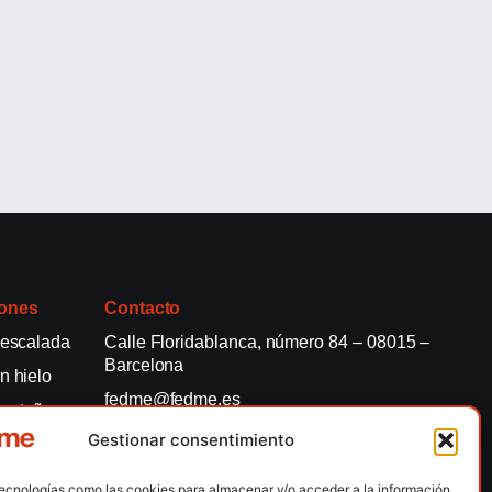
ones
Contacto
 escalada
Calle Floridablanca, número 84 – 08015 –
Barcelona
n hielo
fedme@fedme.es
montaña
934 264 267
Gestionar consentimiento
rdica
e nieve
tecnologías como las cookies para almacenar y/o acceder a la información