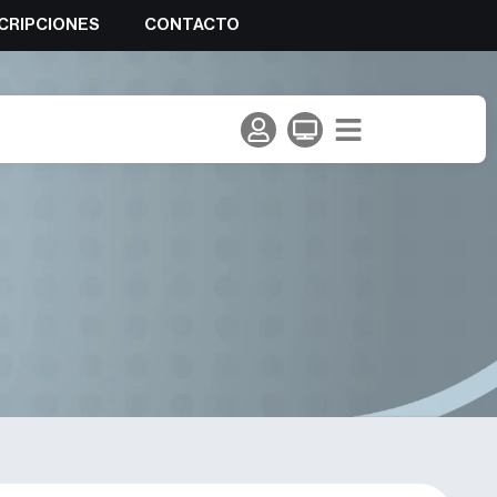
CRIPCIONES
CONTACTO
ñola de Esquí de Montaña –