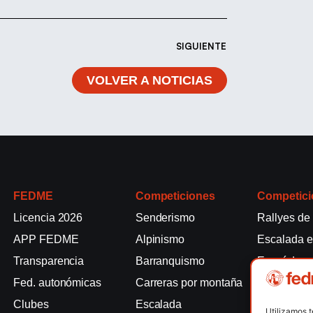
SIGUIENTE
VOLVER A NOTICIAS
FEDME
Competiciones
Competici
Licencia 2026
Senderismo
Rallyes de
APP FEDME
Alpinismo
Escalada e
Transparencia
Barranquismo
Esquí de 
Fed. autonómicas
Carreras por montaña
Marcha Nó
Clubes
Escalada
Raquetas d
Utilizamos 