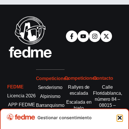
Competiciones
Contacto
Competiciones
FEDME
Rallyes de
Calle
Senderismo
escalada
Floridablanca,
Licencia 2026
Alpinismo
número 84 –
Escalada en
APP FEDME
Barranquismo
08015 –
hielo
Barcelona
Transparencia
Carreras por
Esquí de
Gestionar consentimiento
montaña
fedme@fedme.es
Fed.
montaña
autonómicas