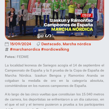
15/09/2024
Destacado
,
Marcha nórdica
#marchanordica #nordicwalking
Fotos:
FEDME
La localidad leonesa de Sariegos acogía el 14 de septiembre el
Campeonato de España y la II prueba de la Copa de España de
Marcha Nórdica. Izaskun Bengoa y Ramontxo Aranda se
colgaban la medalla de oro en la categoría absoluta,
convirtiéndose en los nuevos campeones de España.
A lo largo de las cinco vueltas que constituían los 15.040 metros
de carrera, los deportistas se enfrentaron a un día caluroso, en
el que el sol y el terreno pusieron a prueba a los participantes