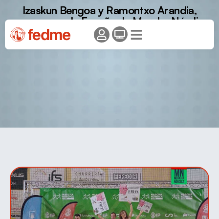
Izaskun Bengoa y Ramontxo Arandia,
campeones de España de Marcha Nórdica