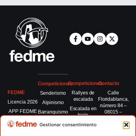
Competiciones
Contacto
Competiciones
FEDME
Rallyes de
Calle
Senderismo
escalada
Floridablanca,
Licencia 2026
Alpinismo
número 84 –
Escalada en
APP FEDME
Barranquismo
08015 –
hielo
Barcelona
Transparencia
Carreras por
Esquí de
Gestionar consentimiento
montaña
fedme@fedme.es
Fed.
montaña