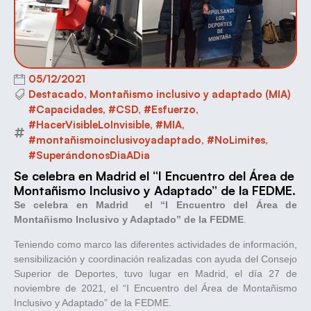
05/12/2021
Destacado
,
Montañismo inclusivo y adaptado (MIA)
#Capacidades
,
#CSD
,
#Esfuerzo
,
#HacerVisibleLoInvisible
,
#MIA
,
#montañismoinclusivoyadaptado
,
#NoLimites
,
#SuperándonosDiaADia
Se celebra en Madrid el “I Encuentro del Área de
Montañismo Inclusivo y Adaptado” de la FEDME.
Se celebra en Madrid el “I Encuentro del Área de
Montañismo Inclusivo y Adaptado” de la FEDME
.
Teniendo como marco las diferentes actividades de información,
sensibilización y coordinación realizadas con ayuda del Consejo
Superior de Deportes, tuvo lugar en Madrid, el día 27 de
noviembre de 2021, el “I Encuentro del Área de Montañismo
Inclusivo y Adaptado” de la FEDME.