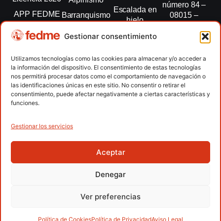
número 84 –
Escalada en
APP FEDME
Barranquismo
08015 –
hielo
Barcelona
Transparencia
Carreras por
Esquí de
Gestionar consentimiento
montaña
fedme@fedme.es
Fed.
montaña
autonómicas
Escalada
934 264 267
Utilizamos tecnologías como las cookies para almacenar y/o acceder a
Marcha
la información del dispositivo. El consentimiento de estas tecnologías
Clubes
Escalada
Nórdica
nos permitirá procesar datos como el comportamiento de navegación o
paralimpica
las identificaciones únicas en este sitio. No consentir o retirar el
Contacto
Raquetas de
consentimiento, puede afectar negativamente a ciertas características y
nieve
funciones.
Snowrunning
/ Skysnow
Gestionar los servicios
Aceptar
Copyright © 2026 Federación Española de Deportes de
Montaña y Escalada | Desarrollado por
TOOOLS
Denegar
Aviso Legal
Política de Cookies
Política de Privacidad
Ver preferencias
Política de Privacidad APP
Accesibilidad
Política de Cookies
Política de Privacidad
Aviso Legal