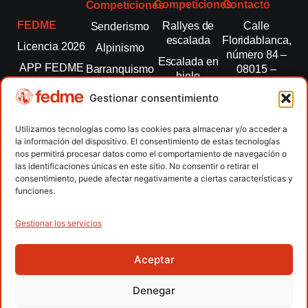
Competiciones
Contacto
Competiciones
FEDME
Rallyes de
Calle
Senderismo
escalada
Floridablanca,
Licencia 2026
Alpinismo
número 84 –
Escalada en
APP FEDME
Barranquismo
08015 –
hielo
Barcelona
Transparencia
Carreras por
Esquí de
Gestionar consentimiento
montaña
fedme@fedme.es
Fed.
montaña
autonómicas
Escalada
934 264 267
Utilizamos tecnologías como las cookies para almacenar y/o acceder a
Marcha
la información del dispositivo. El consentimiento de estas tecnologías
Clubes
Escalada
Nórdica
nos permitirá procesar datos como el comportamiento de navegación o
paralimpica
las identificaciones únicas en este sitio. No consentir o retirar el
Contacto
Raquetas de
consentimiento, puede afectar negativamente a ciertas características y
nieve
funciones.
Snowrunning
/ Skysnow
Gestionar los servicios
Aceptar
Copyright © 2026 Federación Española de Deportes de
Montaña y Escalada | Desarrollado por
TOOOLS
Denegar