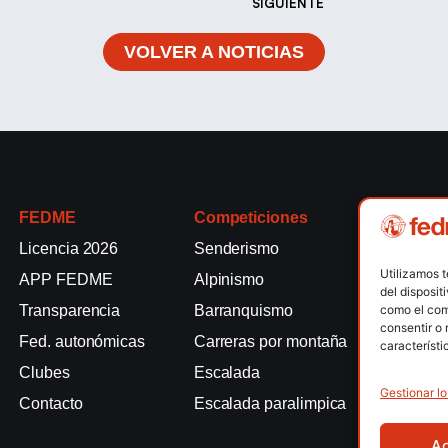
SIGUIENTE
VOLVER A NOTICIAS
FEDME
Competiciones
Competici
Licencia 2026
Senderismo
Rallyes de
Utilizamos 
APP FEDME
Alpinismo
Escalada e
del disposit
como el com
Transparencia
Barranquismo
Esquí de 
consentir o 
Fed. autonómicas
Carreras por montaña
Marcha Nó
característi
Clubes
Escalada
Raquetas d
Gestionar lo
Contacto
Escalada paralimpica
Snowrunni
A