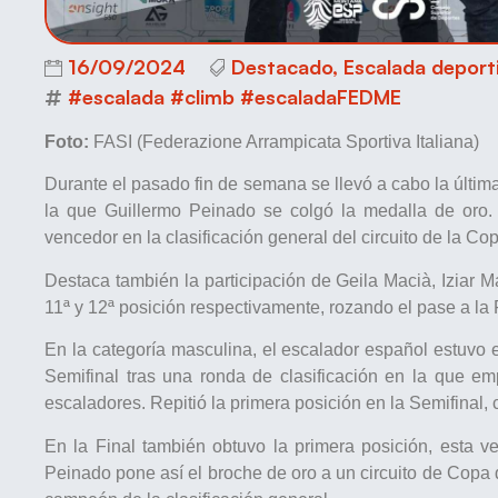
16/09/2024
Destacado
,
Escalada deport
#escalada #climb #escaladaFEDME
Foto:
FASI (Federazione Arrampicata Sportiva Italiana)
Durante el pasado fin de semana se llevó a cabo la últim
la que Guillermo Peinado se colgó la medalla de oro. 
vencedor en la clasificación general del circuito de la C
Destaca también la participación de Geila Macià, Iziar 
11ª y 12ª posición respectivamente, rozando el pase a la 
En la categoría masculina, el escalador español estuvo 
Semifinal tras una ronda de clasificación en la que em
escaladores. Repitió la primera posición en la Semifinal, 
En la Final también obtuvo la primera posición, esta ve
Peinado pone así el broche de oro a un circuito de Copa