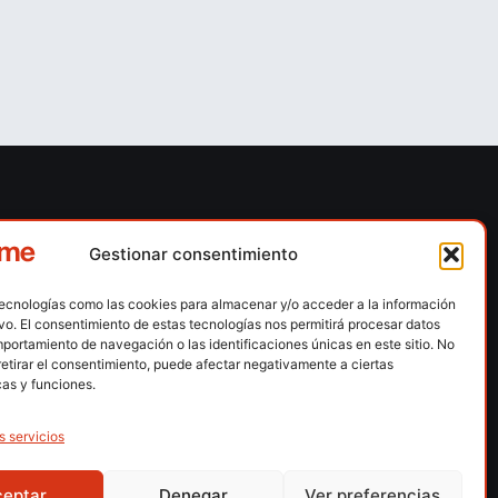
ones
Contacto
Gestionar consentimiento
 escalada
Calle Floridablanca, número 84 – 08015 –
Barcelona
tecnologías como las cookies para almacenar y/o acceder a la información
n hielo
ivo. El consentimiento de estas tecnologías nos permitirá procesar datos
fedme@fedme.es
portamiento de navegación o las identificaciones únicas en este sitio. No
montaña
retirar el consentimiento, puede afectar negativamente a ciertas
934 264 267
rdica
cas y funciones.
e nieve
s servicios
ng / Skysnow
ceptar
Denegar
Ver preferencias