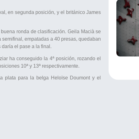
l, en segunda posición, y el británico James
 buena ronda de clasificación. Geila Macià se
 la semifinal, empatadas a 40 presas, quedaban
daría el pase a la final.
ziar ha conseguido la 4ª posición, rozando el
posiciones 10ª y 13ª respectivamente.
la plata para la belga Heloïse Doumont y el