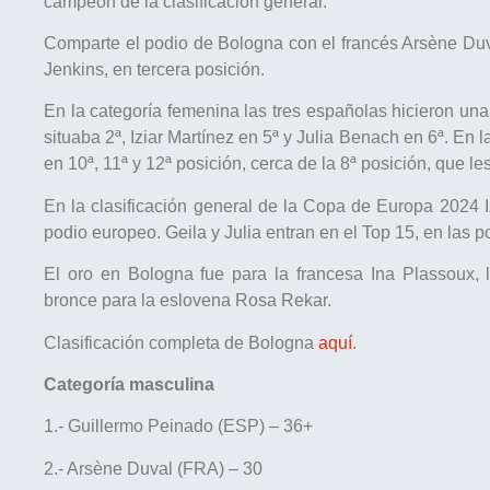
campeón de la clasificación general.
Comparte el podio de Bologna con el francés Arsène Duva
Jenkins, en tercera posición.
En la categoría femenina las tres españolas hicieron una
situaba 2ª, Iziar Martínez en 5ª y Julia Benach en 6ª. En
en 10ª, 11ª y 12ª posición, cerca de la 8ª posición, que les 
En la clasificación general de la Copa de Europa 2024 I
podio europeo. Geila y Julia entran en el Top 15, en las 
El oro en Bologna fue para la francesa Ina Plassoux, 
bronce para la eslovena Rosa Rekar.
Clasificación completa de Bologna
aquí
.
Categoría masculina
1.- Guillermo Peinado (ESP) – 36+
2.- Arsène Duval (FRA) – 30