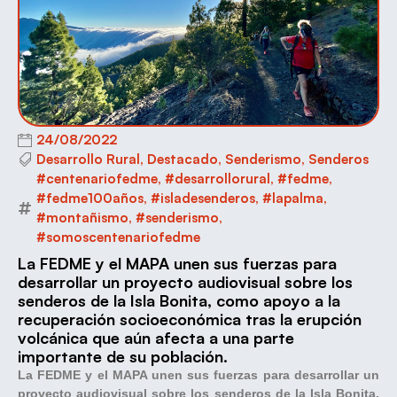
24/08/2022
Desarrollo Rural
,
Destacado
,
Senderismo
,
Senderos
#centenariofedme
,
#desarrollorural
,
#fedme
,
#fedme100años
,
#isladesenderos
,
#lapalma
,
#montañismo
,
#senderismo
,
#somoscentenariofedme
La FEDME y el MAPA unen sus fuerzas para
desarrollar un proyecto audiovisual sobre los
senderos de la Isla Bonita, como apoyo a la
recuperación socioeconómica tras la erupción
volcánica que aún afecta a una parte
importante de su población.
La FEDME y el MAPA unen sus fuerzas para desarrollar un
proyecto audiovisual sobre los senderos de la Isla Bonita,