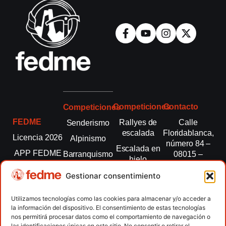
Competiciones
Contacto
Competiciones
FEDME
Rallyes de
Calle
Senderismo
escalada
Floridablanca,
Licencia 2026
Alpinismo
número 84 –
Escalada en
APP FEDME
Barranquismo
08015 –
hielo
Barcelona
Transparencia
Carreras por
Esquí de
Gestionar consentimiento
montaña
fedme@fedme.es
Fed.
montaña
autonómicas
Escalada
934 264 267
Utilizamos tecnologías como las cookies para almacenar y/o acceder a
Marcha
la información del dispositivo. El consentimiento de estas tecnologías
Clubes
Escalada
Nórdica
nos permitirá procesar datos como el comportamiento de navegación o
paralimpica
las identificaciones únicas en este sitio. No consentir o retirar el