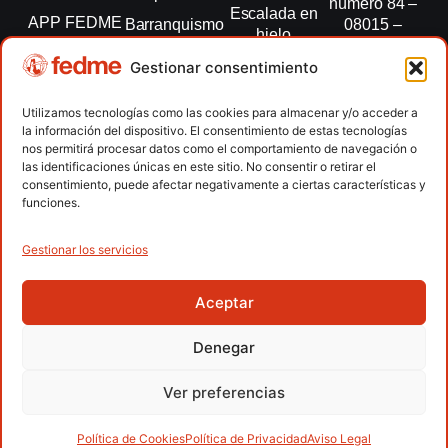
número 84 –
Escalada en
APP FEDME
Barranquismo
08015 –
hielo
Barcelona
Transparencia
Carreras por
Esquí de
Gestionar consentimiento
montaña
fedme@fedme.es
Fed.
montaña
autonómicas
Escalada
934 264 267
Utilizamos tecnologías como las cookies para almacenar y/o acceder a
Marcha
la información del dispositivo. El consentimiento de estas tecnologías
Clubes
Escalada
Nórdica
nos permitirá procesar datos como el comportamiento de navegación o
paralimpica
las identificaciones únicas en este sitio. No consentir o retirar el
Contacto
Raquetas de
consentimiento, puede afectar negativamente a ciertas características y
nieve
funciones.
Snowrunning
/ Skysnow
Gestionar los servicios
Aceptar
Copyright © 2026 Federación Española de Deportes de
Montaña y Escalada | Desarrollado por
TOOOLS
Denegar
Aviso Legal
Política de Cookies
Política de Privacidad
Ver preferencias
Política de Privacidad APP
Accesibilidad
Política de Cookies
Política de Privacidad
Aviso Legal