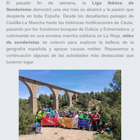
El pasado fin de semana, la
Liga Ibérica de
Senderismo
demostró una vez más su alcance y la pasión que
despierta en toda España. Desde los desafiantes paisajes de
Castilla-La Mancha hasta las históricas fortificaciones de Ceuta,
pasando por los frondosos bosques de Galicia y Extremadura, y
culminando en una emotiva marcha solidaria en La Rioja,
miles
de senderistas
se unieron para explorar la belleza de la
geografía española y apoyar causas nobles. Repasamos a
continuación algunas de las actividades más destacadas que
tuvieron lugar.