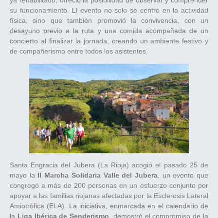
ya rehabilitado, ofreció la posibilidad de observar y comprender
su funcionamiento. El evento no solo se centró en la actividad
física, sino que también promovió la convivencia, con un
desayuno previo a la ruta y una comida acompañada de un
concierto al finalizar la jornada, creando un ambiente festivo y
de compañerismo entre todos los asistentes.
Santa Engracia del Jubera (La Rioja) acogió el pasado 25 de
mayo la
II Marcha Solidaria Valle del Jubera
, un evento que
congregó a más de 200 personas en un esfuerzo conjunto por
apoyar a las familias riojanas afectadas por la Esclerosis Lateral
Amiotrófica (ELA). La iniciativa, enmarcada en el calendario de
la
Liga Ibérica de Senderismo
, demostró el compromiso de la