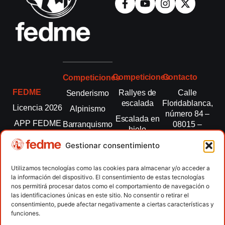
Competiciones
Contacto
Competiciones
FEDME
Rallyes de
Calle
Senderismo
escalada
Floridablanca,
Licencia 2026
Alpinismo
número 84 –
Escalada en
APP FEDME
Barranquismo
08015 –
hielo
Barcelona
Transparencia
Carreras por
Esquí de
Gestionar consentimiento
montaña
fedme@fedme.es
Fed.
montaña
autonómicas
Escalada
934 264 267
Utilizamos tecnologías como las cookies para almacenar y/o acceder a
Marcha
la información del dispositivo. El consentimiento de estas tecnologías
Clubes
Escalada
Nórdica
nos permitirá procesar datos como el comportamiento de navegación o
paralimpica
las identificaciones únicas en este sitio. No consentir o retirar el
Contacto
Raquetas de
consentimiento, puede afectar negativamente a ciertas características y
nieve
funciones.
Snowrunning