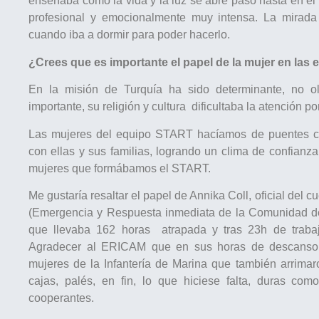
enseñaba como la vida y la luz se abre paso hasta en el
profesional y emocionalmente muy intensa. La mirada
cuando iba a dormir para poder hacerlo.
¿Crees que es importante el papel de la mujer en la
En la misión de Turquía ha sido determinante, no o
importante, su religión y cultura dificultaba la atención p
Las mujeres del equipo START hacíamos de puentes cul
con ellas y sus familias, logrando un clima de confianz
mujeres que formábamos el START.
Me gustaría resaltar el papel de Annika Coll, oficial de
(Emergencia y Respuesta inmediata de la Comunidad de 
que llevaba 162 horas atrapada y tras 23h de trabaj
Agradecer al ERICAM que en sus horas de descanso n
mujeres de la Infantería de Marina que también arrima
cajas, palés, en fin, lo que hiciese falta, duras co
cooperantes.