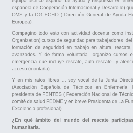
equipo técnico español de ayuda y respuesta en emer
española de Cooperación Internacional y Desarrollo) que
OMS y la DG ECHO ( Dirección General de Ayuda Huma
Europea).
Compagino todo esto con actividad docente como inst
Organization) cursos de seguridad para trabajadores del s
formación de seguridad en trabajo en altura, rescate,
avanzados. Y de forma voluntaria organizo cursos e
emergencia que incluye rescate, auto rescate y atenci
acceso (montaña).
Y en mis ratos libres … soy vocal de la Junta Dire
(Asociación Española de Técnicos en Enfermería, Em
presidenta de FENTES ( Federación Nacional de Técnic
comité de salud FEDME y en breve Presidenta de La Fu
Excelencia profesional)
¿En qué ámbito del mundo del rescate participa
humanitaria.