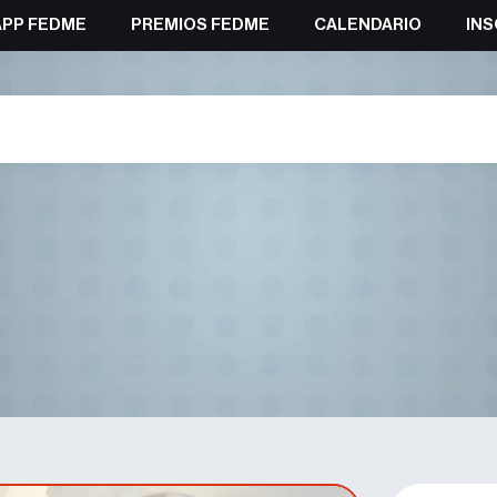
APP FEDME
PREMIOS FEDME
CALENDARIO
INS
aña y Emergencias: Elvira Gon