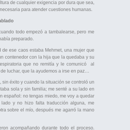
tura de cualquier exigencia por dura que sea,
dad necesaria para atender cuestiones humanas.
ablado
 cuando todo empezó a tambalearse, pero me
había preparado.
tad de ese caos estaba Mehmet, una mujer que
 un contenedor con la hija que la quedaba y su
respiratoria que no remitía y le comunicó al
da de luchar, que la ayudemos a irse en paz…
 sin éxito y cuando la situación se controló un
staba sola y sin familia; me senté a su lado en
e en español: no tengas miedo, me voy a quedar
lado y no hizo falta traducción alguna, me
otra sobre el mío, después me agarró la mano
ieron acompañando durante todo el proceso.