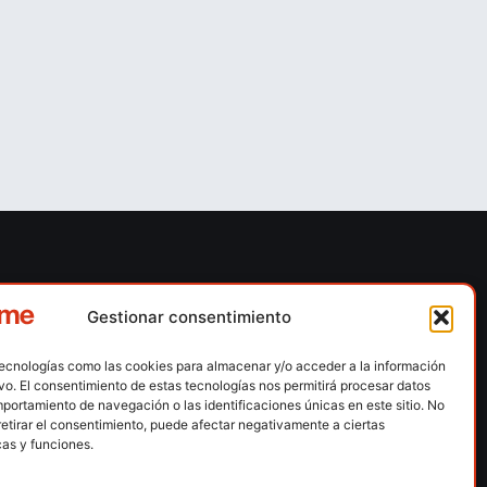
ones
Contacto
Gestionar consentimiento
 escalada
Calle Floridablanca, número 84 – 08015 –
Barcelona
tecnologías como las cookies para almacenar y/o acceder a la información
n hielo
ivo. El consentimiento de estas tecnologías nos permitirá procesar datos
fedme@fedme.es
portamiento de navegación o las identificaciones únicas en este sitio. No
montaña
retirar el consentimiento, puede afectar negativamente a ciertas
934 264 267
rdica
cas y funciones.
e nieve