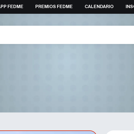
APP FEDME
PREMIOS FEDME
CALENDARIO
INS
la Liga Ibérica de Senderismo p