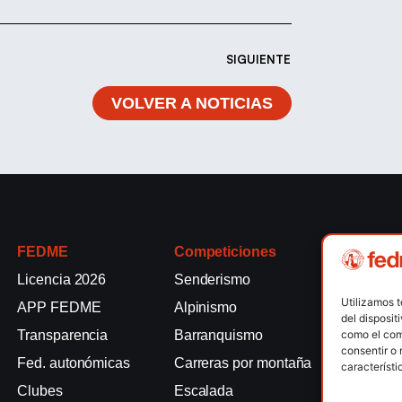
SIGUIENTE
VOLVER A NOTICIAS
FEDME
Competiciones
Competici
Licencia 2026
Senderismo
Rallyes de
Utilizamos 
APP FEDME
Alpinismo
Escalada e
del disposit
como el com
Transparencia
Barranquismo
Esquí de 
consentir o 
Fed. autonómicas
Carreras por montaña
Marcha Nó
característi
Clubes
Escalada
Raquetas d