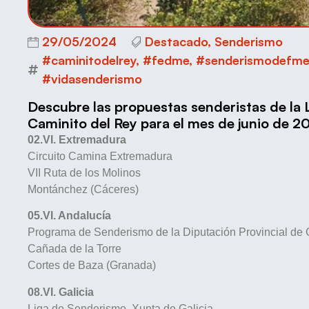
29/05/2024
Destacado
,
Senderismo
#caminitodelrey
,
#fedme
,
#senderismodefme
#vidasenderismo
Descubre las propuestas senderistas de la 
Caminito del Rey para el mes de junio de 2
02.VI. Extremadura
Circuito Camina Extremadura
VII Ruta de los Molinos
Montánchez (Cáceres)
05.VI. Andalucía
Programa de Senderismo de la Diputación Provincial de
Cañada de la Torre
Cortes de Baza (Granada)
08.VI. Galicia
Liga de Senderismo. Xunta de Galicia