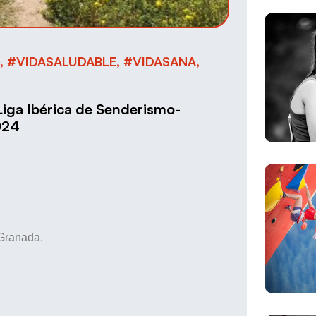
,
#VIDASALUDABLE
,
#VIDASANA
,
Liga Ibérica de Senderismo-
024
 Granada.