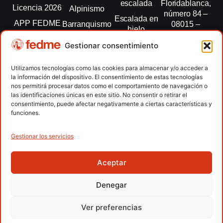
escalada
Floridablanca,
Licencia 2026
Alpinismo
número 84 –
Escalada en
APP FEDME
Barranquismo
08015 –
hielo
Barcelona
Transparencia
Carreras por
Esquí de
Gestionar consentimiento
montaña
fedme@fedme.es
Fed.
montaña
autonómicas
Escalada
934 264 267
Utilizamos tecnologías como las cookies para almacenar y/o acceder a
Marcha
la información del dispositivo. El consentimiento de estas tecnologías
Clubes
Escalada
Nórdica
nos permitirá procesar datos como el comportamiento de navegación o
paralimpica
las identificaciones únicas en este sitio. No consentir o retirar el
Contacto
Raquetas de
consentimiento, puede afectar negativamente a ciertas características y
nieve
funciones.
Snowrunning
/ Skysnow
Gestionar los servicios
Aceptar
Copyright © 2026 Federación Española de Deportes de
Montaña y Escalada | Desarrollado por
TOOOLS
Denegar
Aviso Legal
Política de Cookies
Política de Privacidad
Ver preferencias
Política de Privacidad APP
Accesibilidad