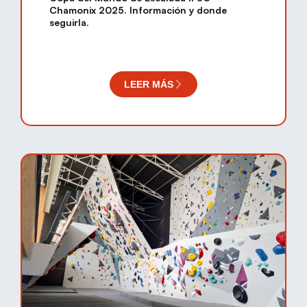
Chamonix 2025. Información y donde
seguirla.
LEER MÁS