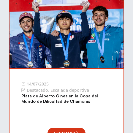
14/07/2025
Destacado
,
Escalada deportiva
Plata de Alberto Gines en la Copa del
Mundo de Dificultad de Chamonix