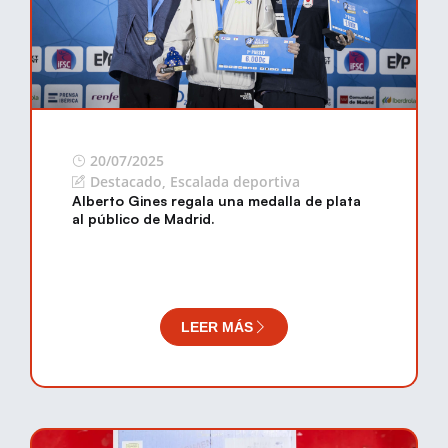
20/07/2025
Destacado
,
Escalada deportiva
Alberto Gines regala una medalla de plata
al público de Madrid.
LEER MÁS