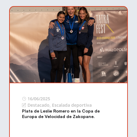
16/06/2025
Destacado
,
Escalada deportiva
Plata de Leslie Romero en la Copa de
Europa de Velocidad de Zakopane.