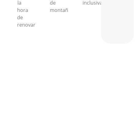
la
de
inclusiva.
hora
montaña.
de
renovar.