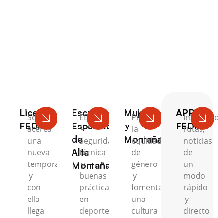
Escalada
Licencia
Escuela
Mujer
APP
Se
EEAM
Promovemos
Inscripci
FEDME
Española
y
FEDME
acerca
–
la
rutas,
de
Montaña
una
Seguridad,
equidad
noticias
Alta
nueva
técnica
de
de
temporada
y
género
un
Montaña
y
buenas
y
modo
con
prácticas
fomentamos
rápido
ella
en
una
y
llega
deportes
cultura
directo