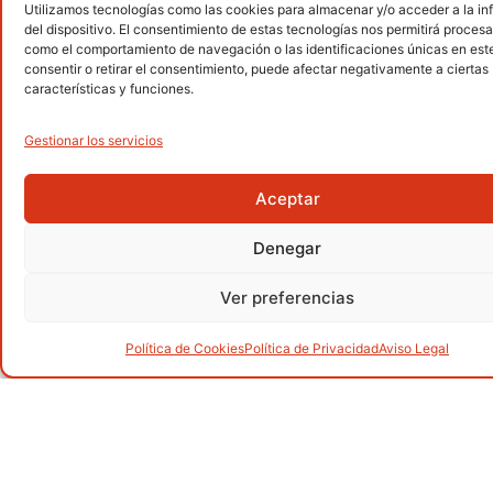
Utilizamos tecnologías como las cookies para almacenar y/o acceder a la i
Senderismo
del dispositivo. El consentimiento de estas tecnologías nos permitirá procesa
.
como el comportamiento de navegación o las identificaciones únicas en este 
consentir o retirar el consentimiento, puede afectar negativamente a ciertas
características y funciones.
Gestionar los servicios
Alpinismo
.
Aceptar
Denegar
Barranquismo
.
Ver preferencias
Política de Cookies
Política de Privacidad
Aviso Legal
Carreras por montaña
.