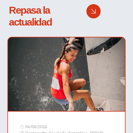
Repasa la
actualidad
06/08/2026
Destacado
,
Escalada deportiva
,
FEDME