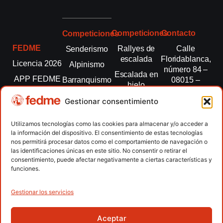
Competiciones
Contacto
Competiciones
FEDME
Rallyes de
Calle
Senderismo
escalada
Floridablanca,
Licencia 2026
Alpinismo
número 84 –
Escalada en
APP FEDME
Barranquismo
08015 –
hielo
Barcelona
Transparencia
Carreras por
Esquí de
Gestionar consentimiento
montaña
fedme@fedme.es
Fed.
montaña
autonómicas
Escalada
934 264 267
Utilizamos tecnologías como las cookies para almacenar y/o acceder a
Marcha
la información del dispositivo. El consentimiento de estas tecnologías
Clubes
Escalada
Nórdica
nos permitirá procesar datos como el comportamiento de navegación o
paralimpica
las identificaciones únicas en este sitio. No consentir o retirar el
Contacto
Raquetas de
consentimiento, puede afectar negativamente a ciertas características y
nieve
funciones.
Snowrunning
/ Skysnow
Gestionar los servicios
Aceptar
Copyright © 2026 Federación Española de Deportes de