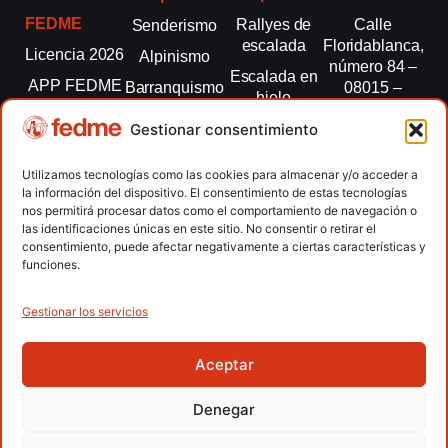
FEDME
Rallyes de
Calle
Senderismo
escalada
Floridablanca,
Licencia 2026
Alpinismo
número 84 –
Escalada en
APP FEDME
Barranquismo
08015 –
hielo
Barcelona
Transparencia
Carreras por
Esquí de
Gestionar consentimiento
montaña
fedme@fedme.es
Fed.
montaña
autonómicas
Escalada
934 264 267
Utilizamos tecnologías como las cookies para almacenar y/o acceder a
Marcha
la información del dispositivo. El consentimiento de estas tecnologías
Clubes
Escalada
Nórdica
nos permitirá procesar datos como el comportamiento de navegación o
paralimpica
las identificaciones únicas en este sitio. No consentir o retirar el
Contacto
Raquetas de
consentimiento, puede afectar negativamente a ciertas características y
nieve
funciones.
Snowrunning
/ Skysnow
Gestionar los servicios
Aceptar
Copyright © 2026 Federación Española de Deportes de
Montaña y Escalada | Desarrollado por
TOOOLS
Denegar
Aviso Legal
Política de Cookies
Política de Privacidad