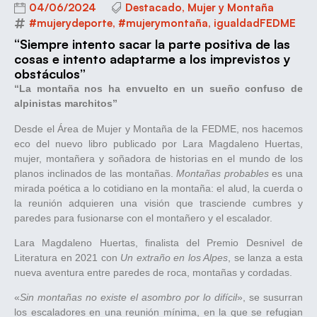
04/06/2024
Destacado
,
Mujer y Montaña
#mujerydeporte
,
#mujerymontaña
,
igualdadFEDME
“Siempre intento sacar la parte positiva de las
cosas e intento adaptarme a los imprevistos y
obstáculos”
“La montaña nos ha envuelto en un sueño confuso de
alpinistas marchitos”
Desde el Área de Mujer y Montaña de la FEDME, nos hacemos
eco del nuevo libro publicado por Lara Magdaleno Huertas,
mujer, montañera y soñadora de historias en el mundo de los
planos inclinados de las montañas.
Montañas probables
es una
mirada poética a lo cotidiano en la montaña: el alud, la cuerda o
la reunión adquieren una visión que trasciende cumbres y
paredes para fusionarse con el montañero y el escalador.
Lara Magdaleno Huertas, finalista del Premio Desnivel de
Literatura en 2021 con
Un extraño en los Alpes
, se lanza a esta
nueva aventura entre paredes de roca, montañas y cordadas.
«
Sin montañas no existe el asombro por lo difícil
», se susurran
los escaladores en una reunión mínima, en la que se refugian