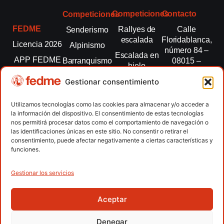
Competiciones
Contacto
Competiciones
FEDME
Rallyes de
Calle
Senderismo
escalada
Floridablanca,
Licencia 2026
Alpinismo
número 84 –
Escalada en
APP FEDME
Barranquismo
08015 –
hielo
Barcelona
Transparencia
Carreras por
Esquí de
Gestionar consentimiento
montaña
fedme@fedme.es
Fed.
montaña
autonómicas
Escalada
934 264 267
Utilizamos tecnologías como las cookies para almacenar y/o acceder a
Marcha
la información del dispositivo. El consentimiento de estas tecnologías
Clubes
Escalada
Nórdica
nos permitirá procesar datos como el comportamiento de navegación o
paralimpica
las identificaciones únicas en este sitio. No consentir o retirar el
Contacto
Raquetas de
consentimiento, puede afectar negativamente a ciertas características y
nieve
funciones.
Snowrunning
/ Skysnow
Gestionar los servicios
Aceptar
Copyright © 2026 Federación Española de Deportes de
Montaña y Escalada | Desarrollado por
TOOOLS
Denegar