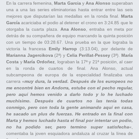
En la carrera femenina,
Marta Garcia
y
Ana Alonso
superaban
una a una las series eliminatorias hasta entrar entre las seis
mejores que disputarían las medallas en la ronda final.
Marta
García
acariciaba el podio al detener el crono en 3:24.85 que le
otorgaba la cuarta plaza.
Ana Alonso
, entraba en meta por
detrás de su compañera de equipo marcando la quinta posición
con un tiempo de 03:28.67. Una prueba en la que lograba la
victoria la francesa
Emily Harrop
(3:13.04), por delante de
Marianna Jagercikova
(2ª) y
Celia Perillat-Pessey
(3ª).
María
Costa
y
María Ordoñez
, lograban la 17ª y 21ª posición, al caer
en la ronda de cuartos de final. Ana Alonso, actual
subcampeona de europa de la especialidad finalizaba una
carrera «
muy dura, la verdad. Después de los europeos no
me encontré bien en Andorra, estube con el pecho regular,
pero aquí hemos venido a darlo todo y lo he luchado
muchísimo. Después de cuartos no las tenía todas
conmigo, pero con toda la gente animando aquí en casa,
he sacado un plus de fuerzas. He entrado en la final con
Marta y hemos luchado hasta el final por intentar un podio,
no ha podido ser, pero termino super satisfecha
«,
comentaba la joven esquiadora andaluza al cruzar la línea de