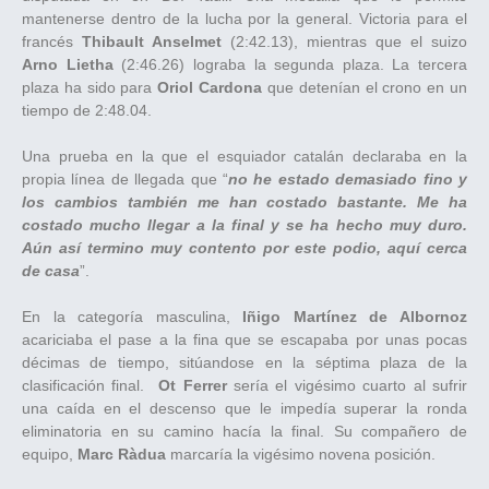
mantenerse dentro de la lucha por la general. Victoria para el
francés
Thibault Anselmet
(2:42.13), mientras que el suizo
Arno Lietha
(2:46.26) lograba la segunda plaza. La tercera
plaza ha sido para
Oriol Cardona
que detenían el crono en un
tiempo de 2:48.04.
Una prueba en la que el esquiador catalán declaraba en la
propia línea de llegada que “
no he estado demasiado fino y
los cambios también me han costado bastante. Me ha
costado mucho llegar a la final y se ha hecho muy duro.
Aún así termino muy contento por este podio, aquí cerca
de casa
”.
En la categoría masculina,
Iñigo Martínez de Albornoz
acariciaba el pase a la fina que se escapaba por unas pocas
décimas de tiempo, sitúandose en la séptima plaza de la
clasificación final.
Ot Ferrer
sería el vigésimo cuarto al sufrir
una caída en el descenso que le impedía superar la ronda
eliminatoria en su camino hacía la final. Su compañero de
equipo,
Marc Ràdua
marcaría la vigésimo novena posición.