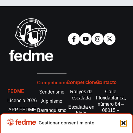
Competiciones
Contacto
Competiciones
FEDME
Rallyes de
Calle
Senderismo
escalada
Floridablanca,
Licencia 2026
Alpinismo
número 84 –
Escalada en
APP FEDME
Barranquismo
08015 –
hielo
Barcelona
Transparencia
Carreras por
Esquí de
Gestionar consentimiento
montaña
fedme@fedme.es
Fed.
montaña