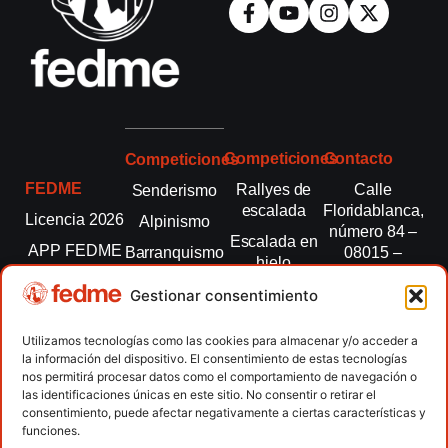
Competiciones
Contacto
Competiciones
FEDME
Rallyes de
Calle
Senderismo
escalada
Floridablanca,
Licencia 2026
Alpinismo
número 84 –
Escalada en
APP FEDME
Barranquismo
08015 –
hielo
Barcelona
Transparencia
Carreras por
Esquí de
Gestionar consentimiento
montaña
fedme@fedme.es
Fed.
montaña
autonómicas
Escalada
934 264 267
Utilizamos tecnologías como las cookies para almacenar y/o acceder a
Marcha
la información del dispositivo. El consentimiento de estas tecnologías
Clubes
Escalada
Nórdica
nos permitirá procesar datos como el comportamiento de navegación o
paralimpica
las identificaciones únicas en este sitio. No consentir o retirar el
Contacto
Raquetas de
consentimiento, puede afectar negativamente a ciertas características y
nieve
funciones.