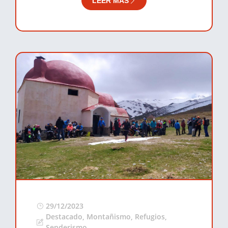
LEER MÁS
29/12/2023
Destacado
,
Montañismo
,
Refugios
,
Senderismo