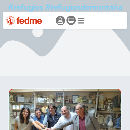
#refugios #refugiosdemontaña