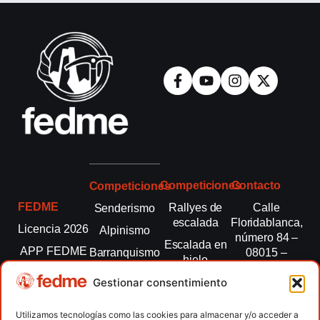
Competiciones
Contacto
Competiciones
FEDME
Rallyes de
Calle
Senderismo
escalada
Floridablanca,
Licencia 2026
Alpinismo
número 84 –
Escalada en
APP FEDME
Barranquismo
08015 –
hielo
Barcelona
Transparencia
Carreras por
Esquí de
Gestionar consentimiento
montaña
fedme@fedme.es
Fed.
montaña
autonómicas
Escalada
934 264 267
Utilizamos tecnologías como las cookies para almacenar y/o acceder a
Marcha