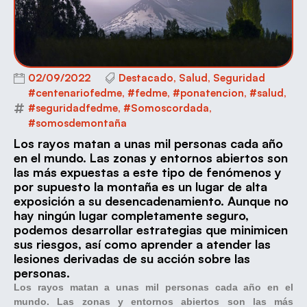
02/09/2022
Destacado
,
Salud
,
Seguridad
#centenariofedme
,
#fedme
,
#ponatencion
,
#salud
,
#seguridadfedme
,
#Somoscordada
,
#somosdemontaña
Los rayos matan a unas mil personas cada año
en el mundo. Las zonas y entornos abiertos son
las más expuestas a este tipo de fenómenos y
por supuesto la montaña es un lugar de alta
exposición a su desencadenamiento. Aunque no
hay ningún lugar completamente seguro,
podemos desarrollar estrategias que minimicen
sus riesgos, así como aprender a atender las
lesiones derivadas de su acción sobre las
personas.
Los rayos matan a unas mil personas cada año en el
mundo. Las zonas y entornos abiertos son las más